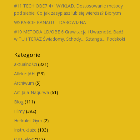
#11 TECH OBE7 4+1WYKŁAD. Dostosowanie metody
pod siebie. Co jak zasypiasz lub się wiercisz? Biorytm
WSPARCIE KANAŁU – DAROWIZNA
#10 METODA LD/OBE 6 Grawitacja i Uważność. Bądź
w TU i TERAZ Świadomy. Schody… Sztanga… Podskoki
Kategorie
aktualności
(321)
Allelu~JAH!
(53)
Archiwum
(5)
Art-Jaja-Naqurwa
(61)
Blog
(111)
Filmy
(392)
Herkules Gym
(2)
Instruktaże
(103)
OBE-Vlog
(112)