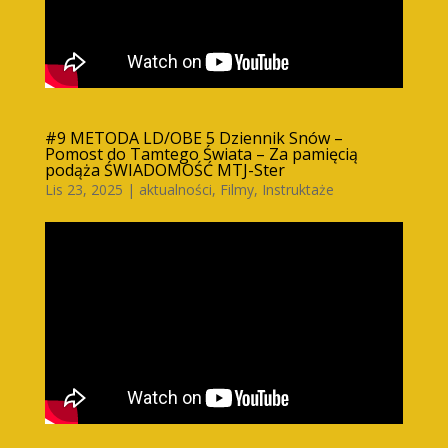
#9 METODA LD/OBE 5 Dziennik Snów –
Pomost do Tamtego Świata – Za pamięcią
podąża ŚWIADOMOŚĆ MTJ-Ster
Lis 23, 2025
|
aktualności
,
Filmy
,
Instruktaże