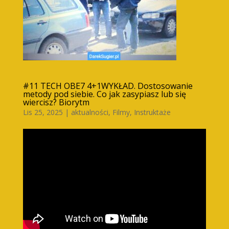
#11 TECH OBE7 4+1WYKŁAD. Dostosowanie
metody pod siebie. Co jak zasypiasz lub się
wiercisz? Biorytm
Lis 25, 2025
|
aktualności
,
Filmy
,
Instruktaże