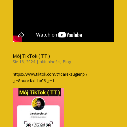
Mój TikTok ( TT )
Sie 16, 2024
|
aktualności
,
Blog
https://www.tiktok.com/@dareksugier.pl?
_t=8ouocKxLLaC&_r=1