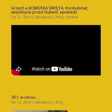
Grzech a KOMUNIA ŚWIĘTA. Konkubinat,
współżycie przed ślubem, spowiedź
Sie 21, 2024
|
aktualności
,
Filmy
,
Pytania
39 C w cieniu…
Sie 17, 2024
|
aktualności
,
Blog