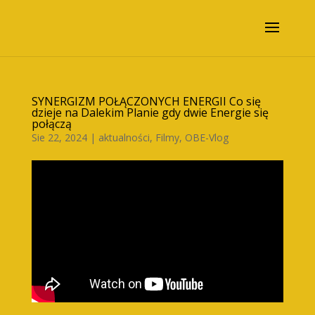
SYNERGIZM POŁĄCZONYCH ENERGII Co się
dzieje na Dalekim Planie gdy dwie Energie się
połączą
Sie 22, 2024
|
aktualności
,
Filmy
,
OBE-Vlog