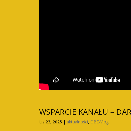
WSPARCIE KANAŁU – DA
Lis 23, 2025
|
aktualności
,
OBE-Vlog