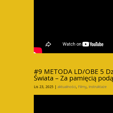
#9 METODA LD/OBE 5 Dzi
Świata – Za pamięcią po
Lis 23, 2025
|
aktualności
,
Filmy
,
Instruktaże