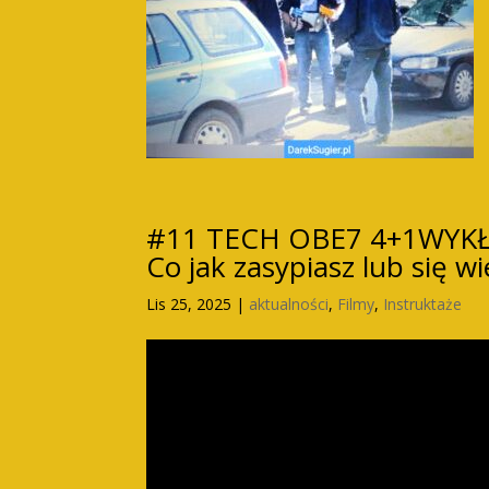
#11 TECH OBE7 4+1WYKŁA
Co jak zasypiasz lub się w
Lis 25, 2025
|
aktualności
,
Filmy
,
Instruktaże