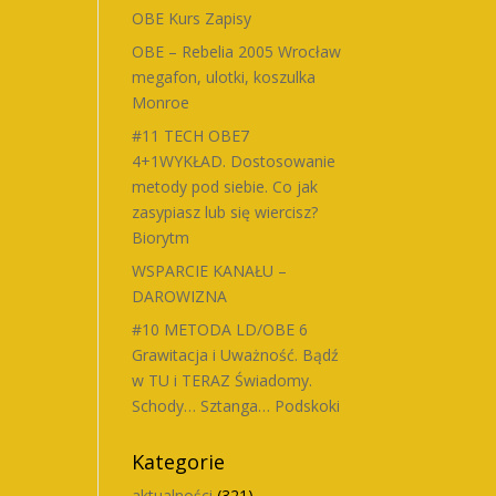
OBE Kurs Zapisy
OBE – Rebelia 2005 Wrocław
megafon, ulotki, koszulka
Monroe
#11 TECH OBE7
4+1WYKŁAD. Dostosowanie
metody pod siebie. Co jak
zasypiasz lub się wiercisz?
Biorytm
WSPARCIE KANAŁU –
DAROWIZNA
#10 METODA LD/OBE 6
Grawitacja i Uważność. Bądź
w TU i TERAZ Świadomy.
Schody… Sztanga… Podskoki
Kategorie
aktualności
(321)