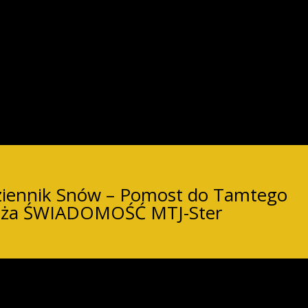
ennik Snów – Pomost do Tamtego
dąża ŚWIADOMOŚĆ MTJ-Ster