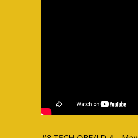
#8 TECH OBE/LD 4 – Mex I