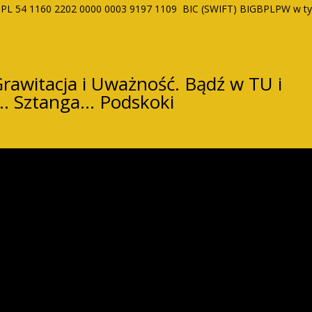
m PL 54 1160 2202 0000 0003 9197 1109 BIC (SWIFT) BIGBPLPW w ty
witacja i Uważność. Bądź w TU i
… Sztanga… Podskoki